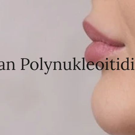
an Polynukleoitid