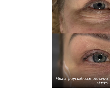
Vitaran polynukleoitidihoito silmien
Blume Cl