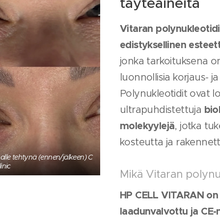
täyteaineita
Vitaran polynukleotid
edistyksellinen estee
jonka tarkoituksena on
luonnollisia korjaus- j
Polynukleotidit ovat l
bio
ultrapuhdistettuja
molekyylejä
, jotka tu
kosteutta ja rakennett
 alle tehtynä (ennen/jälkeen) C
inic
Mikä Vitaran polynu
HP CELL VITARAN on
laadunvalvottu ja CE-