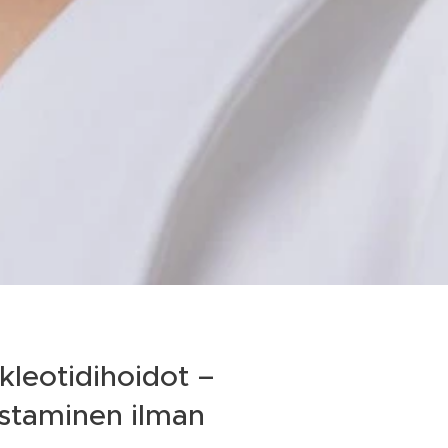
kleotidihoidot –
istaminen ilman