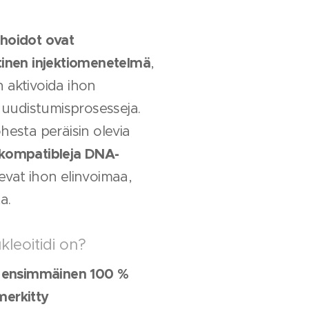
ihoidot ovat
ttinen injektiomenetelmä
,
 aktivoida ihon
a uudistumisprosesseja.
ohesta peräisin olevia
kompatibleja DNA-
kevat ihon elinvoimaa,
a.
kleoitidi on?
 ensimmäinen 100 %
merkitty